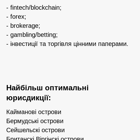
- fintech/blockchain;
- forex;
- brokerage;
- gambling/betting;
- інвестиції та торгівля цінними паперами.
Найбільш оптимальні
юрисдикції:
Кайманові острови
Бермудські острови
Сейшельскі острови
Британскі Віргінскі острови